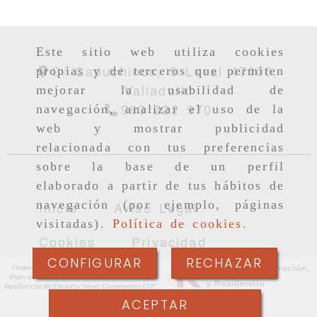
Este sitio web utiliza cookies
C/ Capuchinos, 5 Local
47006,
propias y de terceros que permiten
Valladolid
mejorar la usabilidad de
983 222 970
navegación, analizar el uso de la
web y mostrar publicidad
relacionada con tus preferencias
sobre la base de un perfil
elaborado a partir de tus hábitos de
navegación (por ejemplo, páginas
Inicio
Aviso Legal
visitadas).
Política de cookies
.
Cookies
Privacidad
CONFIGURAR
RECHAZAR
ACEPTAR